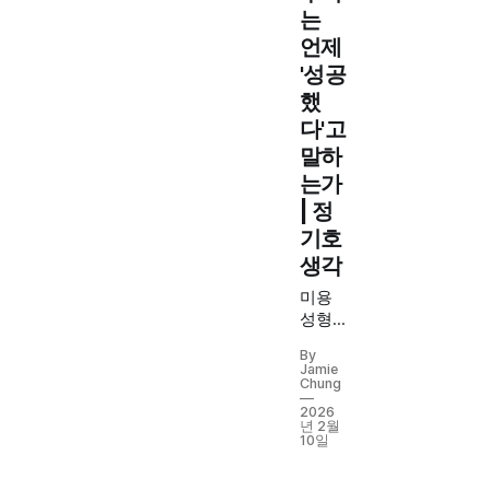
는
언제
'성공
했
다'고
말하
는가
| 정
기호
생각
미용
성형
수술
By
의 성
Jamie
공이
Chung
란 무
2026
년 2월
엇일
10일
까요?
제가