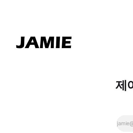
진료
실에
서 마
주하
는 '성
공'의
의미
를 주
관적
만족
과 객
관적
평가,
두 가
제
지 시
선으
로 풀
어보
력 합
니다.