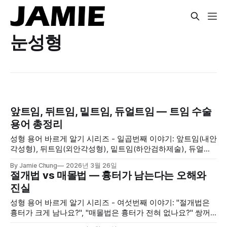
눈성형
앞트임, 뒤트임, 밑트임, 듀얼트임 — 트임 수술
용어 총정리
성형 용어 바르게 알기 시리즈 - 일곱번째 이야기: 앞트임(내안
각성형), 뒤트임(외안각성형), 밑트임(하안검하제술), 듀얼트
임 등 각 트임 수술의 차이점과 적합한 눈 형태를 설명합니다.
By Jamie Chung
2026년 3월 26일
절개법 vs 매몰법 — 흉터가 남는다는 오해와
진실
성형 용어 바르게 알기 시리즈 - 여섯번째 이야기: "절개법은
흉터가 크게 남나요?", "매몰법은 흉터가 전혀 없나요?" 쌍꺼
풀 수술에서 가장 많은 질문 중의 하나이면서도, 오해가 많은